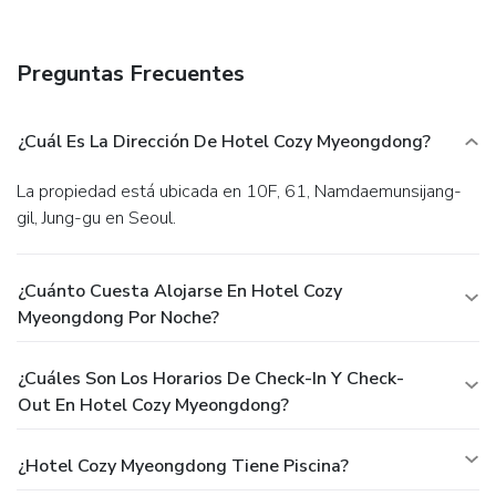
Internet access, a computer station, and express check-in.
Event facilities at this hotel consist of conference space
and a meeting room. A roundtrip airport shuttle is available
Preguntas Frecuentes
for a surcharge.
¿Cuál Es La Dirección De Hotel Cozy Myeongdong?
La propiedad está ubicada en 10F, 61, Namdaemunsijang-
gil, Jung-gu en Seoul.
¿Cuánto Cuesta Alojarse En Hotel Cozy
Myeongdong Por Noche?
¿Cuáles Son Los Horarios De Check-In Y Check-
Out En Hotel Cozy Myeongdong?
¿Hotel Cozy Myeongdong Tiene Piscina?