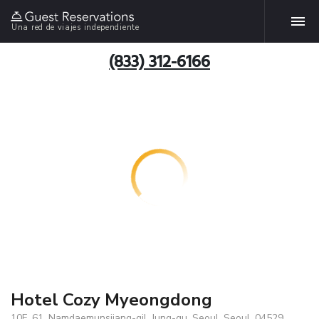
Una red de viajes independiente
(833) 312-6166
Hotel Cozy Myeongdong
10F, 61, Namdaemunsijang-gil, Jung-gu, Seoul, Seoul, 04529,