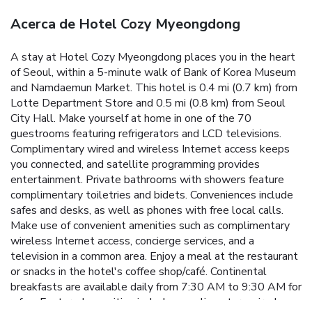
Acerca de Hotel Cozy Myeongdong
A stay at Hotel Cozy Myeongdong places you in the heart
of Seoul, within a 5-minute walk of Bank of Korea Museum
and Namdaemun Market. This hotel is 0.4 mi (0.7 km) from
Lotte Department Store and 0.5 mi (0.8 km) from Seoul
City Hall. Make yourself at home in one of the 70
guestrooms featuring refrigerators and LCD televisions.
Complimentary wired and wireless Internet access keeps
you connected, and satellite programming provides
entertainment. Private bathrooms with showers feature
complimentary toiletries and bidets. Conveniences include
safes and desks, as well as phones with free local calls.
Make use of convenient amenities such as complimentary
wireless Internet access, concierge services, and a
television in a common area. Enjoy a meal at the restaurant
or snacks in the hotel's coffee shop/café. Continental
breakfasts are available daily from 7:30 AM to 9:30 AM for
a fee. Featured amenities include complimentary wired