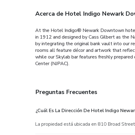
Acerca de Hotel Indigo Newark D
At the Hotel Indigo® Newark Downtown hotel, y
in 1912 and designed by Cass Gilbert as the Na
by integrating the original bank vault into our 
rooms all feature décor and artwork that reflect 
while our Skylab bar features freshly prepared 
Center (NJPAC).
Preguntas Frecuentes
¿Cuál Es La Dirección De Hotel Indigo New
La propiedad está ubicada en 810 Broad Stree