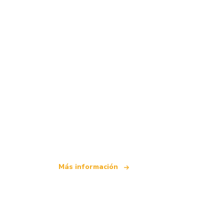
Somos una red de viajes independiente
que ofrece más de 100.000 hoteles mun
Más información