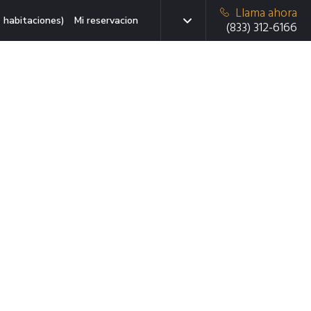
Llama ahora
 habitaciones)
Mi reservacion
(833) 312-6166