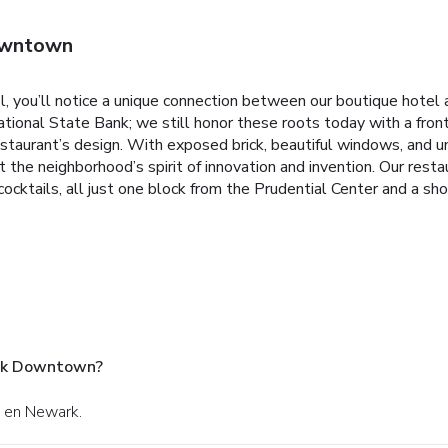
owntown
ou’ll notice a unique connection between our boutique hotel a
tional State Bank; we still honor these roots today with a fron
restaurant’s design. With exposed brick, beautiful windows, and un
the neighborhood’s spirit of innovation and invention. Our restaur
cocktails, all just one block from the Prudential Center and a s
ark Downtown?
t en Newark.