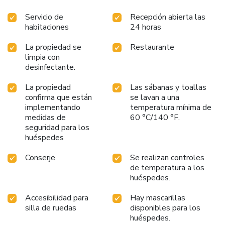
with the presence of 24-hour room service, room service
Servicio de
Recepción abierta las
and daily housekeeping as an in-room amenity for your
habitaciones
24 horas
relaxation and enjoyment.Smoking is permitted solely in
the specified smoking zones allocated by hotel. Start your
La propiedad se
Restaurante
day stress-free at Hotel New House as breakfast is made
limpia con
available for you on the premises.How about kicking off
desinfectante.
each day of your getaway with a delicious cup of coffee? At
the hotel, relish in the invigorating taste of a freshly
La propiedad
Las sábanas y toallas
brewed, excellent coffee.Various excellent meal offerings
confirma que están
se lavan a una
at hotel ensure that enticing and easily accessible options
implementando
temperatura mínima de
are constantly available. Upon your arrival, don't miss
medidas de
60 °C/140 °F.
seguridad para los
experiencing bar for enjoyable in-house evening
huéspedes
entertainment. Visitors staying at Hotel New House have
the option to receive groceries in their room for meal
Conserje
Se realizan controles
preparation, courtesy of the unique service provided by the
de temperatura a los
hotel.
huéspedes.
Accesibilidad para
Hay mascarillas
silla de ruedas
disponibles para los
huéspedes.