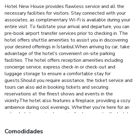
Hotel New House provides flawless service and all the
necessary facilities for visitors. Stay connected with your
associates, as complimentary Wi-Fi is available during your
entire visit. To facilitate your arrival and departure, you can
pre-book airport transfer services prior to checking in. The
hotel offers shuttle amenities to assist you in discovering
your desired offerings in İstanbul.When arriving by car, take
advantage of the hotel's convenient on-site parking
facilities. The hotel offers reception amenities including
concierge service, express check-in or check-out and
luggage storage to ensure a comfortable stay for
guests.Should you require assistance, the ticket service and
tours can also aid in booking tickets and securing
reservations at the finest shows and events in the
vicinity.The hotel also features a fireplace, providing a cozy
ambience during cool evenings. Whether you're here for an
extended stay or simply require fresh garments, the hotel
ensures your cherished travel attire remains spotless and
accessible with the convenience of dry cleaning service
Comodidades
located on the premises. Your stay will be comfortable