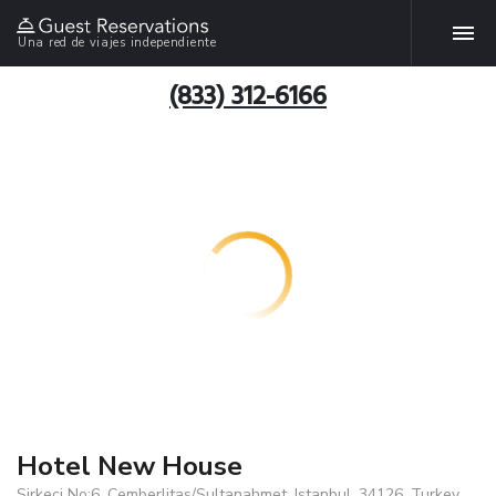
Una red de viajes independiente
(833) 312-6166
Hotel New House
Sirkeci No:6, Cemberlitas/Sultanahmet, Istanbul, 34126, Turkey