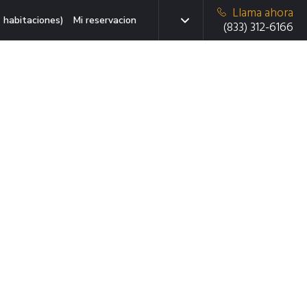
Llama ahora
 habitaciones)
Mi reservacion
(833) 312-6166