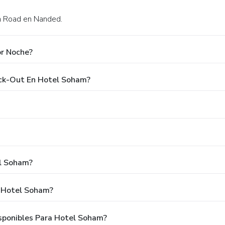
n Road en Nanded.
or Noche?
eck-Out En Hotel Soham?
el Soham?
a Hotel Soham?
sponibles Para Hotel Soham?