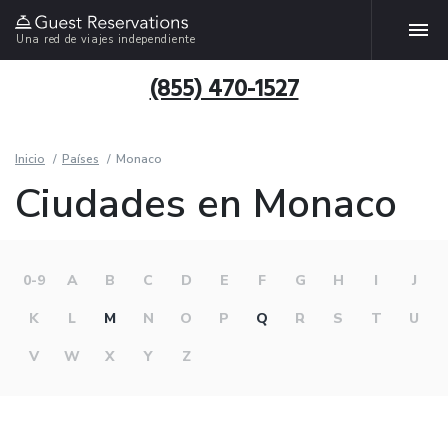
Una red de viajes independiente
(855) 470-1527
Inicio
Países
Monaco
Ciudades en Monaco
0-9
A
B
C
D
E
F
G
H
I
J
K
L
M
N
O
P
Q
R
S
T
U
V
W
X
Y
Z