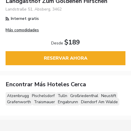
Landgasthof Zum Goldenen Hirschen
Landstraße 51, Absberg, 3462
Internet gratis
Más comodidades
$189
Desde
RESERVAR AHORA
Encontrar Más Hoteles Cerca
Atzenbrugg
Pischelsdorf
Tulln
Großriedenthal
Neustift
Grafenworth
Traismauer
Engabrunn
Diendorf Am Walde