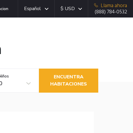
Llama ahora
Español
$ USD
acion
(888) 784-0532
m
Niños
ENCUENTRA
0
HABITACIONES