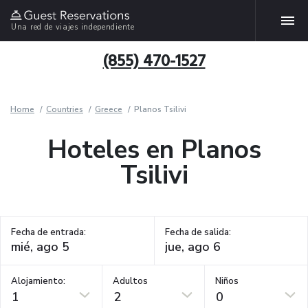
Una red de viajes independiente
(855) 470-1527
Home
Countries
Greece
Planos Tsilivi
Hoteles en Planos
Tsilivi
Fecha de entrada:
Fecha de salida:
Alojamiento:
Adultos
Niños
1
2
0