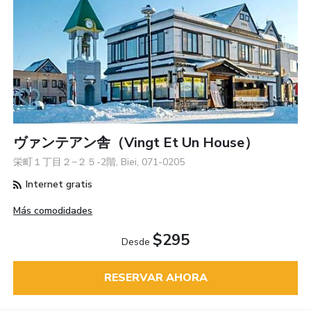
ヴァンテアン舎（vingt Et Un House）
栄町１丁目２−２５-2階, Biei, 071-0205
Internet gratis
Más comodidades
$295
Desde
RESERVAR AHORA