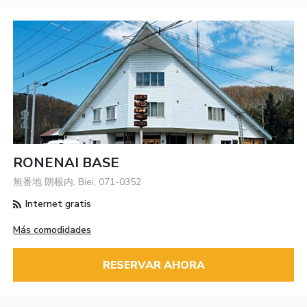
RONENAI BASE
無番地 朗根内, Biei, 071-0352
Internet gratis
Más comodidades
RESERVAR AHORA