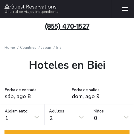
Una red de viajes independiente
(855) 470-1527
Home
Countries
Japan
Biei
Hoteles en Biei
Fecha de entrada:
Fecha de salida:
Alojamiento:
Adultos
Niños
1
2
0