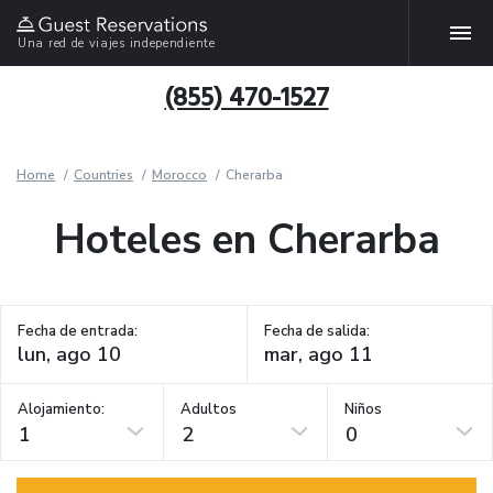
Una red de viajes independiente
(855) 470-1527
Home
Countries
Morocco
Cherarba
Hoteles en Cherarba
Fecha de entrada:
Fecha de salida:
Alojamiento:
Adultos
Niños
1
2
0