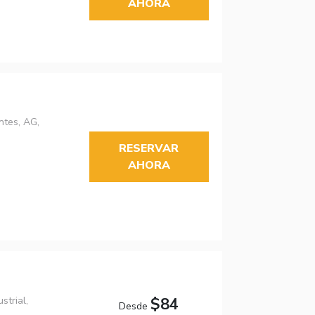
AHORA
ntes, AG,
RESERVAR
AHORA
strial,
$84
Desde