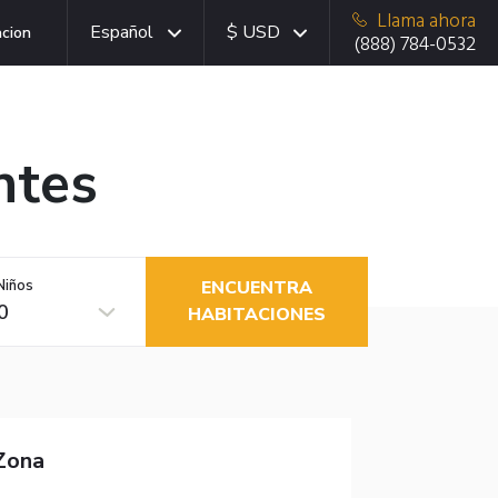
Llama ahora
Español
$ USD
acion
(888) 784-0532
ntes
Niños
ENCUENTRA
0
HABITACIONES
Zona