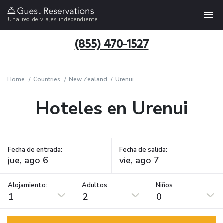
Una red de viajes independiente
(855) 470-1527
Home
Countries
New Zealand
Urenui
Hoteles en Urenui
Fecha de entrada:
Fecha de salida:
Alojamiento:
Adultos
Niños
1
2
0