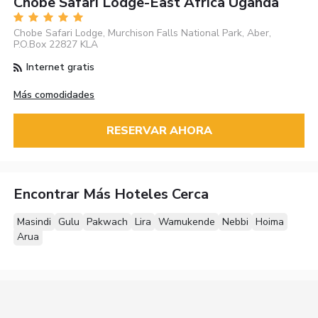
Chobe Safari Lodge-East Africa Uganda
Chobe Safari Lodge, Murchison Falls National Park, Aber,
P.O.Box 22827 KLA
Internet gratis
Más comodidades
RESERVAR AHORA
Encontrar Más Hoteles Cerca
Masindi
Gulu
Pakwach
Lira
Wamukende
Nebbi
Hoima
Arua