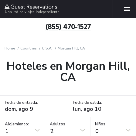
Una red de viajes independiente
(855) 470-1527
Home
Countries
U.S.A.
Morgan Hill, CA
Hoteles en Morgan Hill,
CA
Fecha de entrada:
Fecha de salida:
Alojamiento:
Adultos
Niños
1
2
0