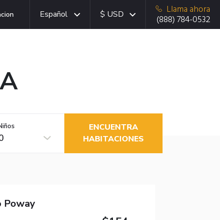
Llama ahora
Español
$ USD
acion
(888) 784-0532
CA
Niños
ENCUENTRA
0
HABITACIONES
o Poway