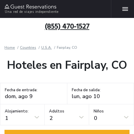
Una red de viajes independiente
(855) 470-1527
Home
Countries
U.S.A.
Fairplay, CO
Hoteles en Fairplay, CO
Fecha de entrada:
Fecha de salida:
Alojamiento:
Adultos
Niños
1
2
0