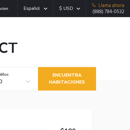
Llama ahora
Español
$ USD
acion
(888) 784-0532
 CT
Niños
ENCUENTRA
0
HABITACIONES