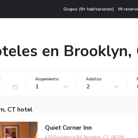
Grupos (9+ habitaciones)
Mi reserv
teles en Brooklyn,
:
Alojamiento:
Adultos
1
2
n, CT hotel
Quiet Corner Inn
479 Providence Rd, Brooklyn, CT, 06239