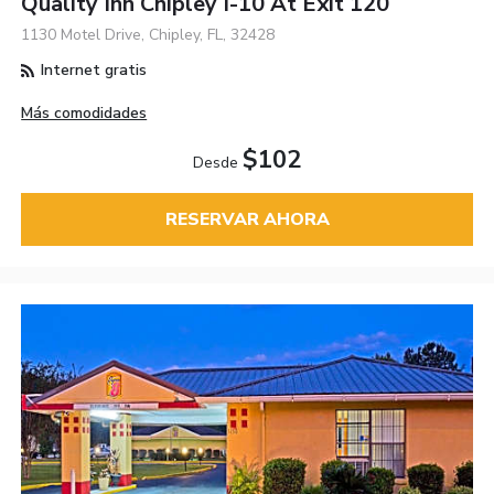
Quality Inn Chipley I-10 At Exit 120
1130 Motel Drive, Chipley, FL, 32428
Internet gratis
Más comodidades
$102
Desde
RESERVAR AHORA