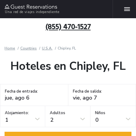
Una red de viajes independiente
(855) 470-1527
Home
Countries
U.S.A.
Chipley, FL
Hoteles en Chipley, FL
Fecha de entrada:
Fecha de salida:
Alojamiento:
Adultos
Niños
1
2
0