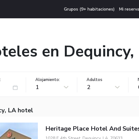
Grupos (9+ habitaciones)
Mi reserv
teles en Dequincy,
:
Alojamiento:
Adultos
1
2
cy, LA hotel
Heritage Place Hotel And Suite
1028 E 4th Street, Dequincy, LA, 70633