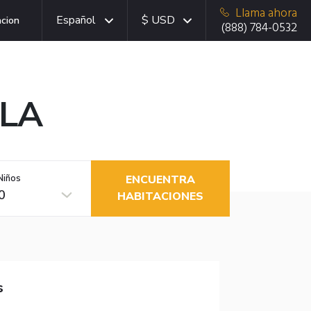
Llama ahora
Español
$ USD
acion
(888) 784-0532
 LA
Niños
ENCUENTRA
0
HABITACIONES
s