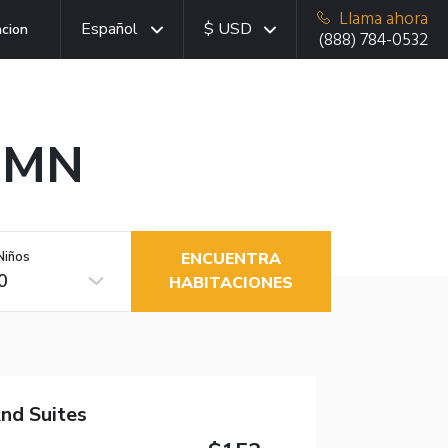
Llama ahora
Español
$ USD
acion
(888) 784-0532
, MN
Niños
ENCUENTRA
0
HABITACIONES
nd Suites