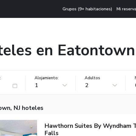
Grupos (9+ habitaciones)
Mi reserv
eles en Eatontown
:
Alojamiento:
Adultos
1
2
own, NJ hoteles
Hawthorn Suites By Wyndham T
Falls