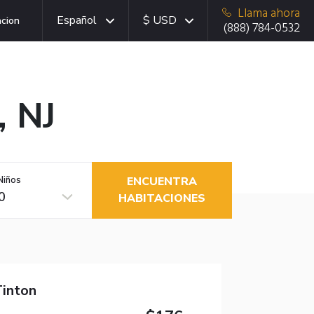
Llama ahora
Español
$ USD
acion
(888) 784-0532
, NJ
Niños
ENCUENTRA
0
HABITACIONES
inton