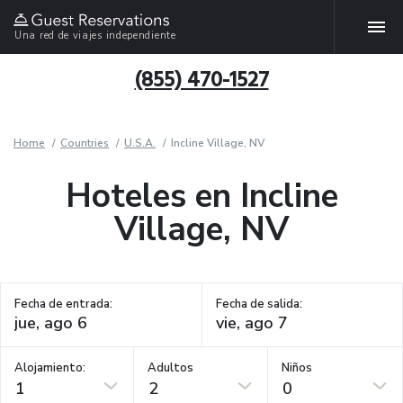
Una red de viajes independiente
(855) 470-1527
Home
Countries
U.S.A.
Incline Village, NV
Hoteles en Incline
Village, NV
Fecha de entrada:
Fecha de salida:
Alojamiento:
Adultos
Niños
1
2
0