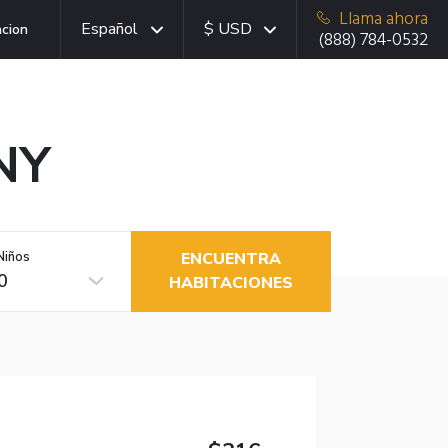
Llama ahora
Español
$ USD
acion
(888) 784-0532
 NY
Niños
ENCUENTRA
0
HABITACIONES