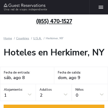
Una red de viajes independiente
(855) 470-1527
Home
Countries
U.S.A.
Herkimer, NY
Hoteles en Herkimer, NY
Fecha de entrada:
Fecha de salida:
Alojamiento:
Adultos
Niños
1
2
0