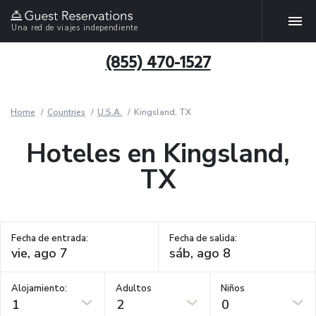
Una red de viajes independiente
(855) 470-1527
Home
Countries
U.S.A.
Kingsland, TX
Hoteles en Kingsland,
TX
Fecha de entrada:
Fecha de salida:
Alojamiento:
Adultos
Niños
1
2
0