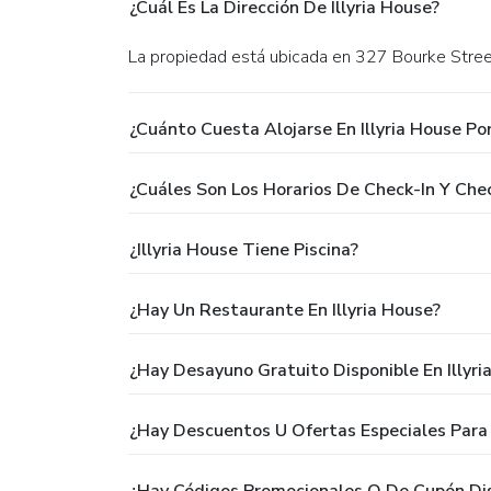
¿Cuál Es La Dirección De Illyria House?
La propiedad está ubicada en 327 Bourke Street
¿Cuánto Cuesta Alojarse En Illyria House Po
¿Cuáles Son Los Horarios De Check-In Y Chec
¿Illyria House Tiene Piscina?
¿Hay Un Restaurante En Illyria House?
¿Hay Desayuno Gratuito Disponible En Illyri
¿Hay Descuentos U Ofertas Especiales Para 
¿Hay Códigos Promocionales O De Cupón Disp