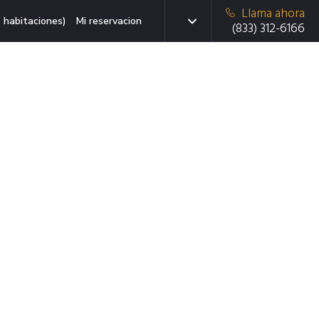
Llama ahora
 habitaciones)
Mi reservacion
(833) 312-6166