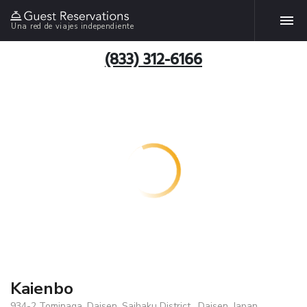
Una red de viajes independiente
(833) 312-6166
Kaienbo
934-2 Tominaga, Daisen, Saihaku District , Daisen, Japan