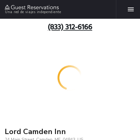
Una red de viajes independiente
(833) 312-6166
Lord Camden Inn
24 Main Street, Camden, ME, 04843, US