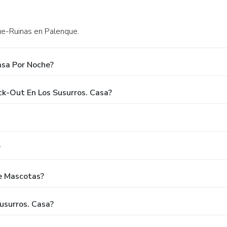
ue-Ruinas en Palenque.
asa Por Noche?
ck-Out En Los Susurros. Casa?
?
e Mascotas?
usurros. Casa?