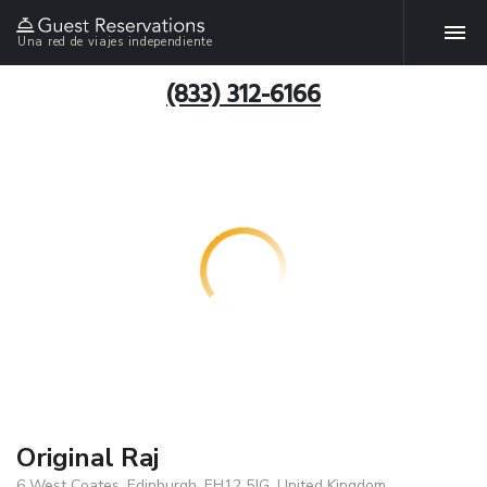
Una red de viajes independiente
(833) 312-6166
Original Raj
6 West Coates, Edinburgh, EH12 5JG, United Kingdom