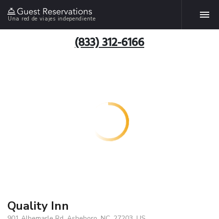
Una red de viajes independiente
(833) 312-6166
Quality Inn
901 Albemarle Rd, Asheboro, NC, 27203, US