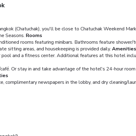
ok
ngkok (Chatuchak), you'll be close to Chatuchak Weekend Marke
The Seasons.
Rooms
nditioned rooms featuring minibars. Bathrooms feature shower/t
te sitting areas, and housekeeping is provided daily.
Amenitie
pool and a fitness center. Additional features at this hotel inclu
/café. Or stay in and take advantage of the hotel's 24-hour room 
ties
e, complimentary newspapers in the lobby, and dry cleaning/laund