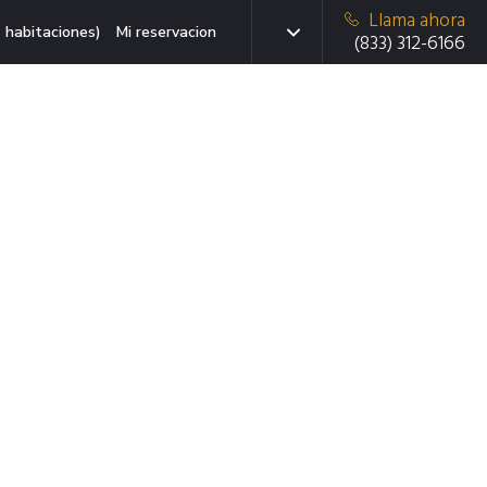
Llama ahora
 habitaciones)
Mi reservacion
(833) 312-6166