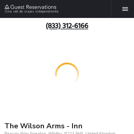
Una red de viajes independiente
(833) 312-6166
The Wilson Arms - Inn
Beacon Way Sneaton, Whitby, YO22 5HS, United Kingdom