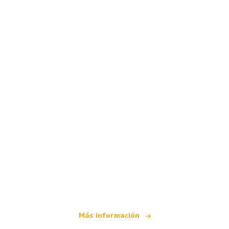
Somos una red de viajes independiente
que ofrece más de 100.000 hoteles mundiales
Más información