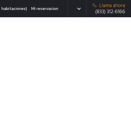
Llama ahora
 habitaciones)
Mi reservacion
(833) 312-6166