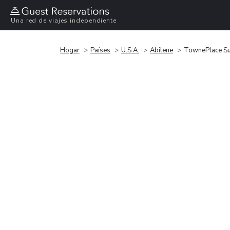
Una red de viajes independiente
Hogar
Países
U.S.A.
Abilene
TownePlace Sui