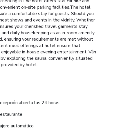
 checking in.The hotel offers taxi, car hire and
onvenient on-site parking facilities.The hotel
nsure a comfortable stay for guests. Should you
finest shows and events in the vicinity. Whether
 ensures your cherished travel garments stay
e and daily housekeeping as an in-room amenity
d, ensuring your requirements are met without
lent meal offerings at hotel ensure that
for enjoyable in-house evening entertainment. Vân
 by exploring the sauna, conveniently situated
 provided by hotel.
ecepción abierta las 24 horas
estaurante
ajero automático