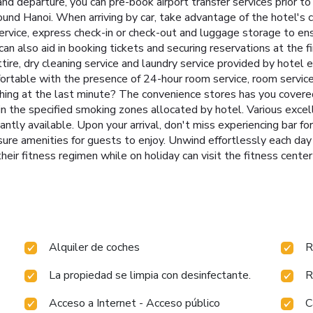
l and departure, you can pre-book airport transfer services prior to
ound Hanoi. When arriving by car, take advantage of the hotel's c
service, express check-in or check-out and luggage storage to e
 can also aid in booking tickets and securing reservations at the 
ttire, dry cleaning service and laundry service provided by hotel
fortable with the presence of 24-hour room service, room servic
hing at the last minute? The convenience stores has you covere
n the specified smoking zones allocated by hotel. Various excel
antly available. Upon your arrival, don't miss experiencing bar 
ure amenities for guests to enjoy. Unwind effortlessly each day
eir fitness regimen while on holiday can visit the fitness center
Alquiler de coches
R
La propiedad se limpia con desinfectante.
R
Acceso a Internet - Acceso público
C