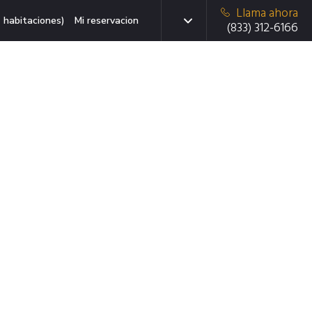
Llama ahora
 habitaciones)
Mi reservacion
(833) 312-6166