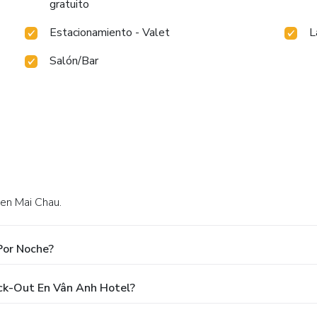
gratuito
Estacionamiento - Valet
L
Salón/Bar
 en Mai Chau.
Por Noche?
eck-Out En Vân Anh Hotel?