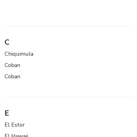
C
Chiquimula
Coban
Coban
E
El Estor
El Hawaii