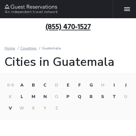
An independent travel network
(855) 470-1527
Home
Countries
Guatemala
Cities in Guatemala
0-9
A
B
C
D
E
F
G
H
I
J
K
L
M
N
O
P
Q
R
S
T
U
V
W
X
Y
Z