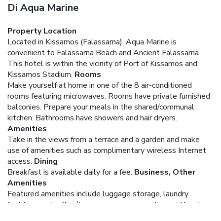
Di Aqua Marine
Property Location
Located in Kissamos (Falassarna), Aqua Marine is
convenient to Falassarna Beach and Ancient Falassarna.
This hotel is within the vicinity of Port of Kissamos and
Kissamos Stadium.
Rooms
Make yourself at home in one of the 8 air-conditioned
rooms featuring microwaves. Rooms have private furnished
balconies. Prepare your meals in the shared/communal
kitchen. Bathrooms have showers and hair dryers.
Amenities
Take in the views from a terrace and a garden and make
use of amenities such as complimentary wireless Internet
access.
Dining
Breakfast is available daily for a fee.
Business, Other
Amenities
Featured amenities include luggage storage, laundry
facilities, and coffee/tea in a common area. Free self parking
is available onsite.