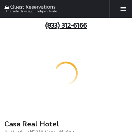
Una rete di viaggi indipendente
(833) 312-6166
Casa Real Hotel
Av. Garcilaso N° 218, Cuzco, 84, Peru