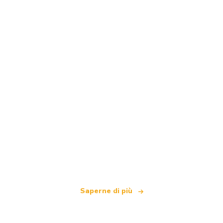
Siamo una rete di viaggi indipendente
che offre oltre 100.000 hotel in tutto il mondo
Saperne di più