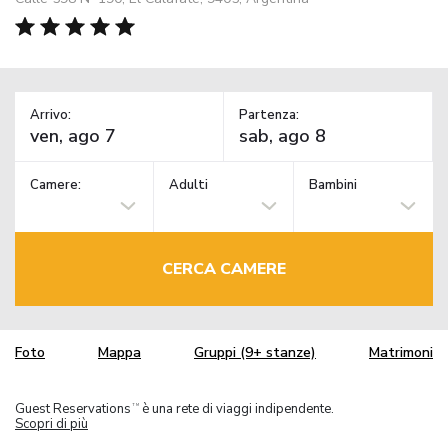
Arrivo:
Partenza:
Camere:
Adulti
Bambini
CERCA CAMERE
Foto
Mappa
Gruppi (9+ stanze)
Matrimoni
Guest Reservations
è una rete di viaggi indipendente.
TM
Scopri di più