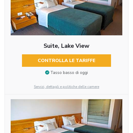
Suite, Lake View
CONTROLLA LE TARIFFE
Tasso basso di oggi
Servizi, dettagli e politiche delle camere