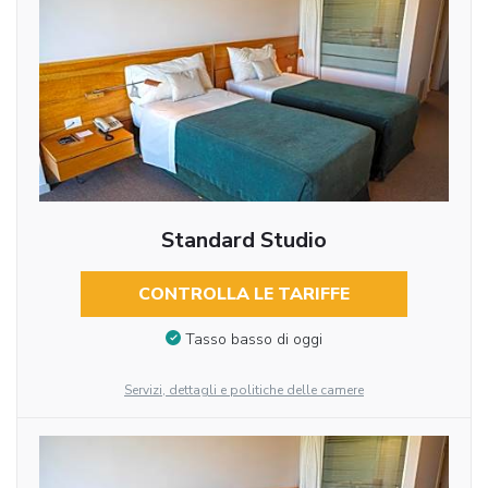
Standard Studio
CONTROLLA LE TARIFFE
Tasso basso di oggi
Servizi, dettagli e politiche delle camere