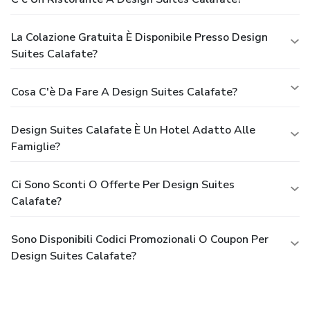
La Colazione Gratuita È Disponibile Presso Design
Suites Calafate?
Cosa C'è Da Fare A Design Suites Calafate?
Design Suites Calafate È Un Hotel Adatto Alle
Famiglie?
Ci Sono Sconti O Offerte Per Design Suites
Calafate?
Sono Disponibili Codici Promozionali O Coupon Per
Design Suites Calafate?