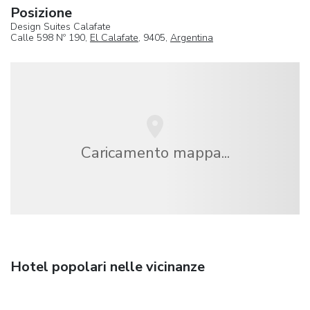
Posizione
Design Suites Calafate
Calle 598 Nº 190,
El Calafate
, 9405,
Argentina
Caricamento mappa...
Hotel popolari nelle vicinanze