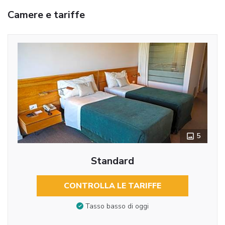
Camere e tariffe
5
Standard
CONTROLLA LE TARIFFE
Tasso basso di oggi