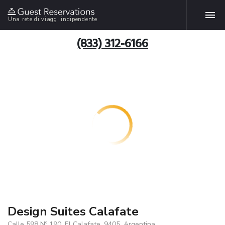
Una rete di viaggi indipendente
(833) 312-6166
Design Suites Calafate
Calle 598 Nº 190, El Calafate, 9405, Argentina