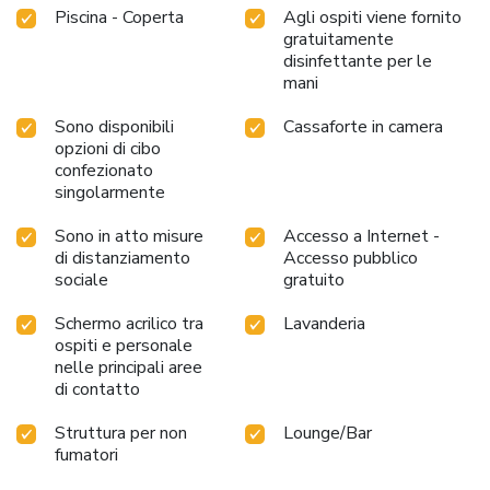
Piscina - Coperta
Agli ospiti viene fornito
gratuitamente
disinfettante per le
mani
Sono disponibili
Cassaforte in camera
opzioni di cibo
confezionato
singolarmente
Sono in atto misure
Accesso a Internet -
di distanziamento
Accesso pubblico
sociale
gratuito
Schermo acrilico tra
Lavanderia
ospiti e personale
nelle principali aree
di contatto
Struttura per non
Lounge/Bar
fumatori