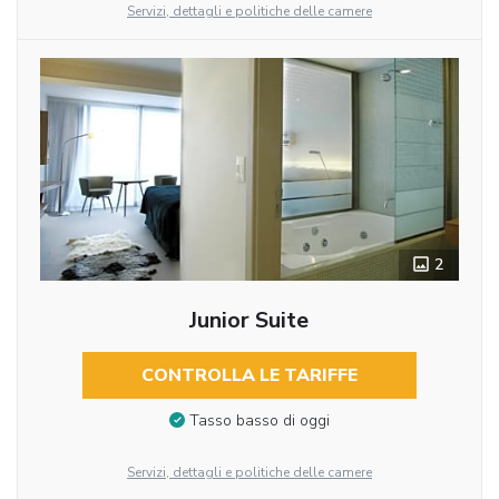
Servizi, dettagli e politiche delle camere
2
Junior Suite
CONTROLLA LE TARIFFE
Tasso basso di oggi
Servizi, dettagli e politiche delle camere