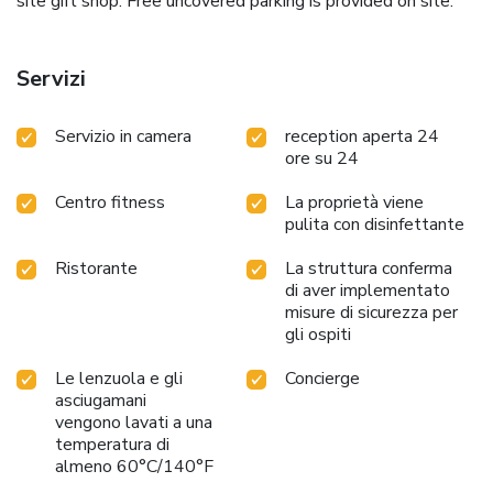
site gift shop. Free uncovered parking is provided on site.
Servizi
Servizio in camera
reception aperta 24
ore su 24
Centro fitness
La proprietà viene
pulita con disinfettante
Ristorante
La struttura conferma
di aver implementato
misure di sicurezza per
gli ospiti
Le lenzuola e gli
Concierge
asciugamani
vengono lavati a una
temperatura di
almeno 60°C/140°F