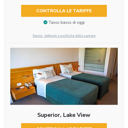
CONTROLLA LE TARIFFE
Tasso basso di oggi
Servizi, dettagli e politiche delle camere
Superior, Lake View