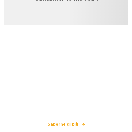
Siamo una rete di viaggi indipendente
che offre oltre 100.000 hotel in tutto il mondo
Saperne di più