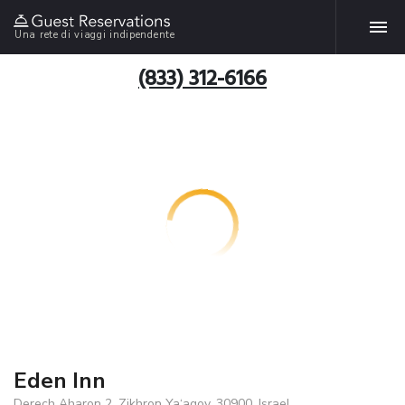
Una rete di viaggi indipendente
(833) 312-6166
Eden Inn
Derech Aharon 2, Zikhron Ya‘aqov, 30900, Israel