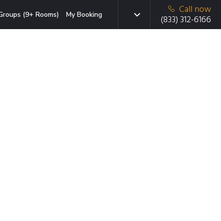
Call now
Groups (9+ Rooms)
My Booking
(833) 312-6166