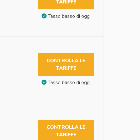
TARIFFE
Tasso basso di oggi
CONTROLLA LE
TARIFFE
Tasso basso di oggi
CONTROLLA LE
TARIFFE