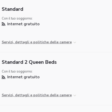
Standard
Con il tuo soggiorno:
Internet gratuito
Servizi, dettagli e politiche delle camere
Standard 2 Queen Beds
Con il tuo soggiorno:
Internet gratuito
Servizi, dettagli e politiche delle camere