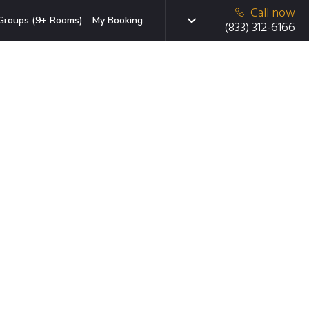
Call now
Groups (9+ Rooms)
My Booking
(833) 312-6166