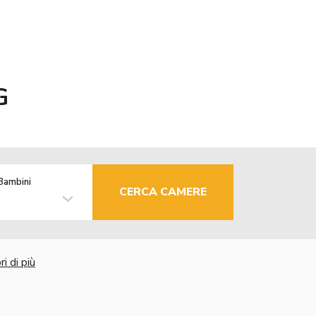
G
Bambini
CERCA CAMERE
i di più