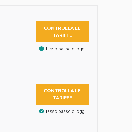
CONTROLLA LE
TARIFFE
Tasso basso di oggi
CONTROLLA LE
TARIFFE
Tasso basso di oggi