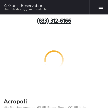
Una rete di viaggi indipendente
(833) 312-6166
Acropoli
Via Principe Amedeo, 63 65, Roma, Rome, 00185, Italy