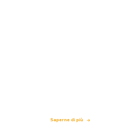
Siamo una rete di viaggi indipendente
che offre oltre 100.000 hotel in tutto il mondo
Saperne di più