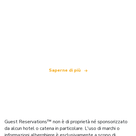
Siamo una rete di viaggi indipendente
che offre oltre 100.000 hotel in tutto il mondo
Saperne di più
Guest Reservations™ non è di proprietà né sponsorizzato
da alcun hotel o catena in particolare. L'uso di marchi o
informazioni alberghiere è esclusivamente a scopo di