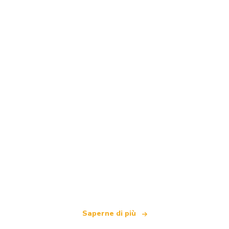
Siamo una rete di viaggi indipendente
che offre oltre 100.000 hotel in tutto il mondo
Saperne di più