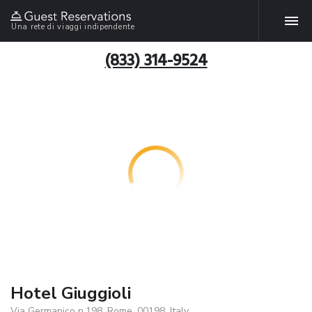
Una rete di viaggi indipendente
(833) 314-9524
Hotel Giuggioli
Via Germanico n.198, Rome, 00198, Italy