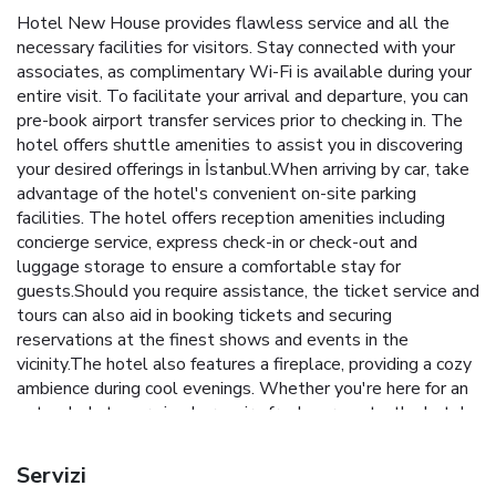
Hotel New House provides flawless service and all the
necessary facilities for visitors. Stay connected with your
associates, as complimentary Wi-Fi is available during your
entire visit. To facilitate your arrival and departure, you can
pre-book airport transfer services prior to checking in. The
hotel offers shuttle amenities to assist you in discovering
your desired offerings in İstanbul.When arriving by car, take
advantage of the hotel's convenient on-site parking
facilities. The hotel offers reception amenities including
concierge service, express check-in or check-out and
luggage storage to ensure a comfortable stay for
guests.Should you require assistance, the ticket service and
tours can also aid in booking tickets and securing
reservations at the finest shows and events in the
vicinity.The hotel also features a fireplace, providing a cozy
ambience during cool evenings. Whether you're here for an
extended stay or simply require fresh garments, the hotel
ensures your cherished travel attire remains spotless and
accessible with the convenience of dry cleaning service
Servizi
located on the premises. Your stay will be comfortable