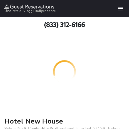
Una rete di viaggi indipendente
(833) 312-6166
Hotel New House
Sirkeci No:6, Cemberlitas/Sultanahmet, Istanbul, 34126, Turkey