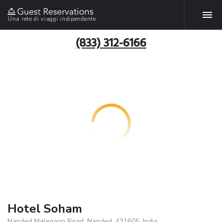
Una rete di viaggi indipendente
(833) 312-6166
Hotel Soham
Nanded Malegaon Road, Nanded, 431605, India