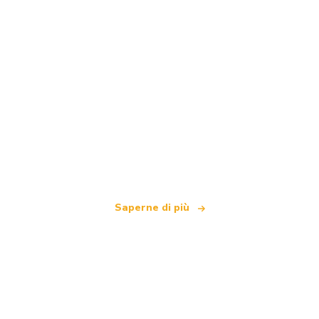
Siamo una rete di viaggi indipendente
che offre oltre 100.000 hotel in tutto il mondo
Saperne di più