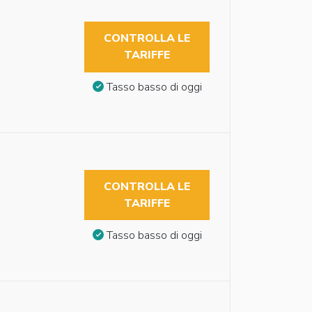
CONTROLLA LE
TARIFFE
Tasso basso di oggi
CONTROLLA LE
TARIFFE
Tasso basso di oggi