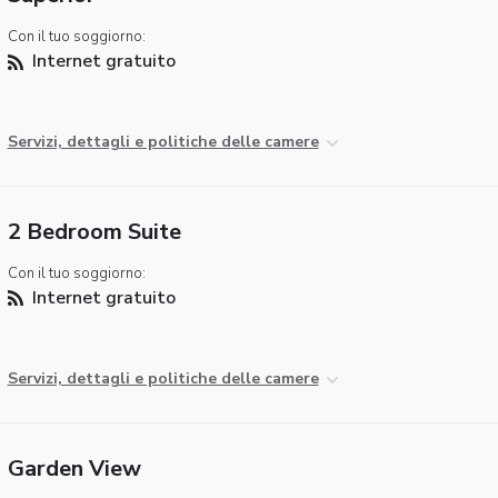
Con il tuo soggiorno:
Internet gratuito
Servizi, dettagli e politiche delle camere
2 Bedroom Suite
Con il tuo soggiorno:
Internet gratuito
Servizi, dettagli e politiche delle camere
Garden View