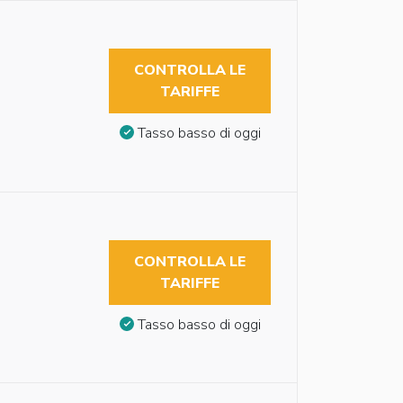
CONTROLLA LE
TARIFFE
Tasso basso di oggi
CONTROLLA LE
TARIFFE
Tasso basso di oggi