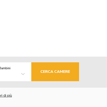
Bambini
CERCA CAMERE
i di più