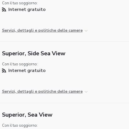
Con il tuo soggiorno:
Internet gratuito
Servizi, dettagli e politiche delle camere
Superior, Side Sea View
Con il tuo soggiorno:
Internet gratuito
Servizi, dettagli e politiche delle camere
Superior, Sea View
Con il tuo soggiorno: