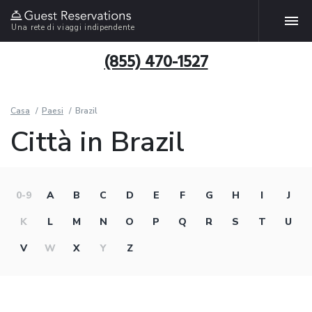
Una rete di viaggi indipendente
(855) 470-1527
Casa
Paesi
Brazil
Città in Brazil
0-9
A
B
C
D
E
F
G
H
I
J
K
L
M
N
O
P
Q
R
S
T
U
V
W
X
Y
Z